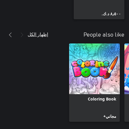
٨٫٥٠٠ د.ك.‏
إظهار الكل
People also like
Coloring Book
مجاني+