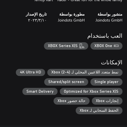
منشور بواسطة
مطورة بواسطة
تاريخ الإصدار
Joindots GmbH
Joindots GmbH
١٠‏/٣‏/٢٠٢٣
العب باستخدام
XBOX Series X|S
XBOX One
الإمكانات
نمط متعدد اللاعبين المحلي لـ Xbox (2-4)
4K Ultra HD
Shared/split screen
Single player
Smart Delivery
Optimized for Xbox Series X|S
إنجازات Xbox
حالة حضور Xbox
الحفظ السحابي لـ Xbox