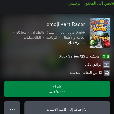
تخطي إلى المحتوى الرئيسي
emoji Kart Racer
Joindots GmbH
•
السباق والطيران
•
محاكاة
•
العائلة والأطفال
•
الرياضة
•
الكلاسيكيات
٩٫٠٠٠ د.ك.‏
محسّنة لـ Xbox Series X|S
توافق ذكي
13 من اللغات المدعمة
شراء
٩٫٠٠٠ د.ك.‏
إضافة إلى قائمة الأمنيات
● ● ●