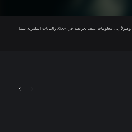
يتلقى ناشرو الألعاب التي تقوم بتشغيلها وصولاً إلى معلومات ملف تعريفك في Xbox والبيانات المقترنة بينما