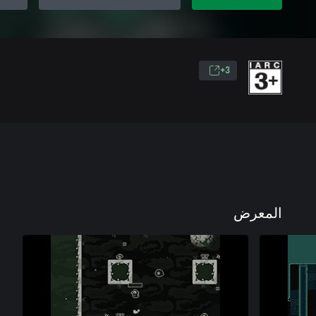
3+
المعرض