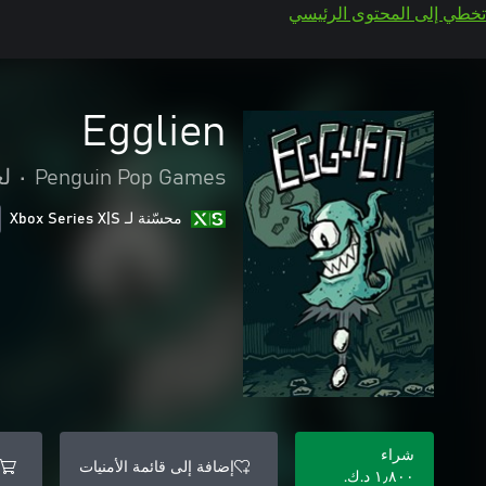
تخطي إلى المحتوى الرئيسي
Egglien
Penguin Pop Games
•
لع
محسّنة لـ Xbox Series X|S
شراء
إضافة إلى قائمة الأمنيات
١٫٨٠٠ د.ك.‏