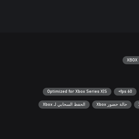
XBOX 
Optimized for Xbox Series X|S
60 fps+
حالة حضور Xbox
الحفظ السحابي لـ Xbox