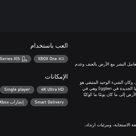
العب باستخدام
Series X|S
XBOX One
تعامل البشر مع الأرض بالعنف وعدم
الإمكانات
، وكان الشيء الوحيد المتبقي هو
مركز الأرض... بعد أن سمعت فضائية تُدعى أستيري صوتًا، اكتسبت قوتها الجديدة في Egglien وهي في
Single player
4K Ultra HD
ض إلى ما كان يومًا ما كوكبًا
Smart Delivery
إنجازات Xbox
سريعة الاستجابة، ومرئيات ارتداد،