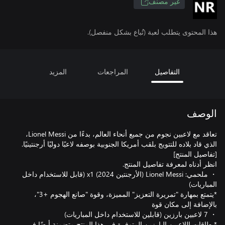
غير مصنف
هذا المحتوى يتطلب لعبة (تُباع بشكل منفصل).
التفاصيل
المراجعات
المزيد
الوصف
تعاقد مع لاعبين نجوم من جميع أنحاء العالم، بدءًا من ‪Lionel Messi‬،
‏・ ملحمي: ‪Lionel Messi‬ (الأرجنتين 2024) x1 (قابل للاستخدام داخل
‏*يتمتع بمهارة "تمريرة التعزيز" المميزة، وقوة "صانع الهجوم +3"،
‏*بطاقات اللاعبين البارزين المتوفرة في هذا المنتج متضمنة أيضًا في