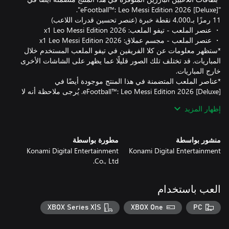
‏*ستظهر معلومات عن كلا الفريقين في تيفو الملعب المستخدم خلال
المباريات. قد تختلف تلك الصور قليلًا عما يظهر على الشاشات الأخرى
‏*عناصر الملعب المتضمنة في هذا المنتج موجودة أيضًا في
‪eFootball™: Leo Messi Edition 2026 [Deluxe]‬. يُرجى ملاحظة أنه لا
إظهار المزيد
منشور بواسطة
مطورة بواسطة
Konami Digital Entertainment
Konami Digital Entertainment
Co., Ltd.
‏*احرص على استلام المنتج ومكافأة الشراء قبل 13/08/2026
العب باستخدام
‏*لمزيد من المعلومات حول تفاصيل المنتج والتحديث، يُرجى تفقّد "لعبة
XBOX Series X|S
XBOX One
PC
‏*لن يستطيع المستخدمون الذين تكون البلد/المنطقة التي يقيمون فيها
إحدى الدول التالية الوصول إلى صناديق المكافآت التي تتطلب الدفع