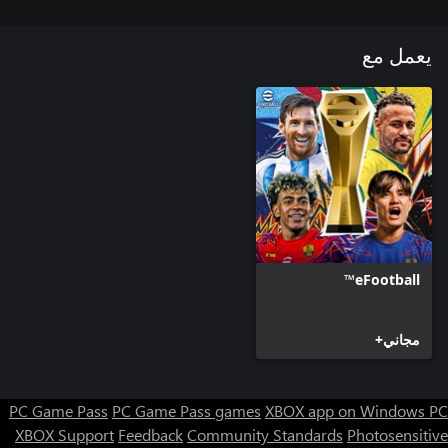
‏*يمكن الحصول على عملات eFootball™ داخل اللعبة واستخدامها
يعمل مع
لأغراض متنوعة، مثل التعاقد مع لاعبين يتم اختيارهم عشوائيًا أو فتح
‏*يدعم هذا المنتج ألعاب عبر الأجيال متعددة اللاعبين بين مستخدمي
‪Xbox One‬ و‪Xbox Series X|S‬.
eFootball™
مجاني+
PC Game Pass
PC Game Pass games
XBOX app on Windows PC
XBOX Support
Feedback
Community Standards
Photosensitive