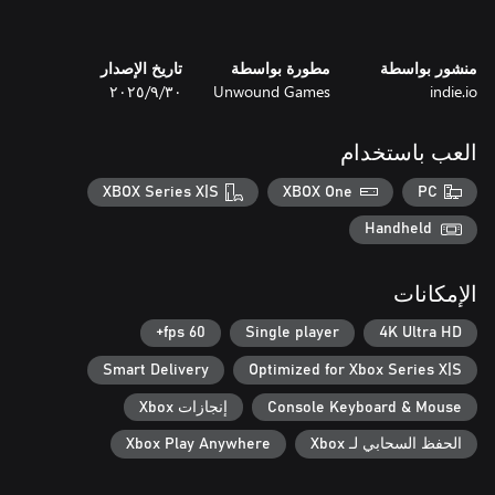
منشور بواسطة
مطورة بواسطة
تاريخ الإصدار
indie.io
Unwound Games
٣٠‏/٩‏/٢٠٢٥
العب باستخدام
XBOX Series X|S
XBOX One
PC
Handheld
الإمكانات
60 fps+
Single player
4K Ultra HD
Smart Delivery
Optimized for Xbox Series X|S
Console Keyboard & Mouse
إنجازات Xbox
الحفظ السحابي لـ Xbox
Xbox Play Anywhere