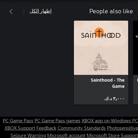
إظهار الكل
People also like
Sainthood - The
Game
٣٫٠٠٠ د.ك.‏
PC Game Pass
PC Game Pass games
XBOX app on Windows PC
XBOX Support
Feedback
Community Standards
Photosensitive
Seizure Warning
Microsoft account
Microsoft Store Support