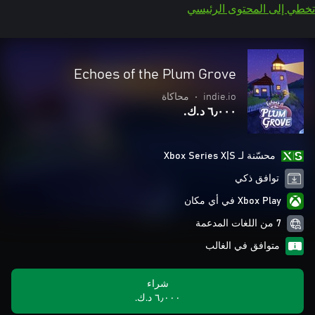
تخطي إلى المحتوى الرئيسي
Echoes of the Plum Grove
indie.io
•
محاكاة
٦٫٠٠٠ د.ك.‏
محسّنة لـ Xbox Series X|S
توافق ذكي
Xbox Play في أي مكان
7 من اللغات المدعمة
متوافق في الغالب
شراء
٦٫٠٠٠ د.ك.‏