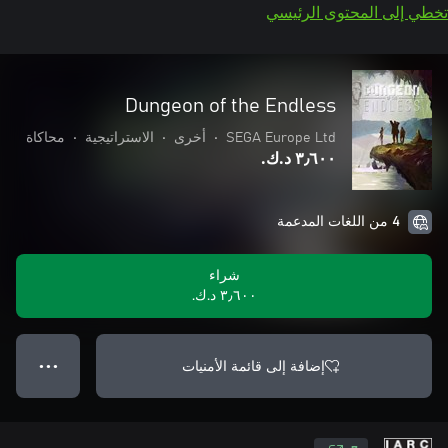
تخطي إلى المحتوى الرئيسي
Dungeon of the Endless
SEGA Europe Ltd
•
أخرى
•
الاستراتيجية
•
محاكاة
٣٫٦٠٠ د.ك.‏
4 من اللغات المدعمة
شراء
٣٫٦٠٠ د.ك.‏
إضافة إلى قائمة الأمنيات
● ● ●