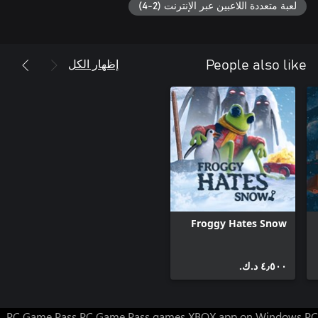
لعبة متعددة اللاعبين عبر الإنترنت (2-4)
إظهار الكل
People also like
Froggy Hates Snow
٤٫٥٠٠ د.ك.‏
PC Game Pass
PC Game Pass games
XBOX app on Windows PC