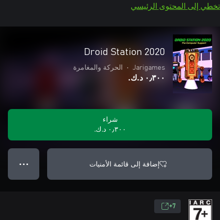
تخطي إلى المحتوى الرئيسي
Droid Station 2020
Jarigames
•
الحركة والمغامرة
٠٫٣٠٠ د.ك.‏
شراء
٠٫٣٠٠ د.ك.‏
إضافة إلى قائمة الأمنيات
● ● ●
7+