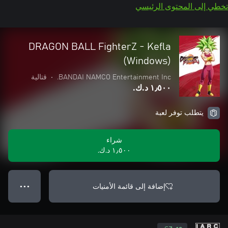
تخطي إلى المحتوى الرئيسي
DRAGON BALL FighterZ - Kefla
(Windows)
BANDAI NAMCO Entertainment Inc.
•
قتالية
١٫٥٠٠ د.ك.‏
يتطلب توفر لعبة
شراء
١٫٥٠٠ د.ك.‏
إضافة إلى قائمة الأمنيات
● ● ●