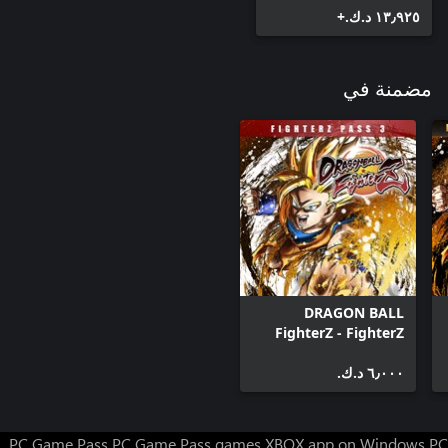
١٣٫٩٢٥ د.ك.‏+
مضمنة في
DRAGON BALL
FighterZ - FighterZ
Pass 3 (Windows)
٦٫٠٠٠ د.ك.‏
PC Game Pass
PC Game Pass games
XBOX app on Windows PC