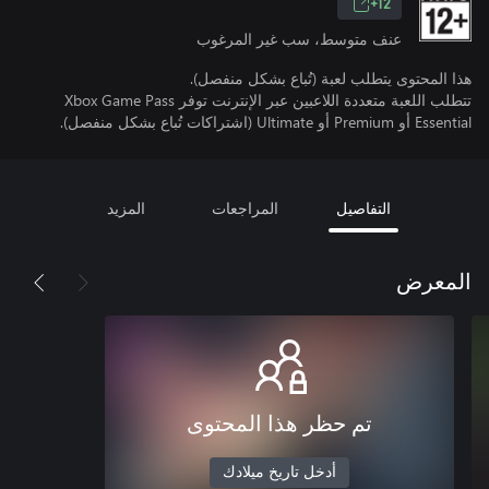
12+
عنف متوسط، سب غير المرغوب
هذا المحتوى يتطلب لعبة (تُباع بشكل منفصل).
تتطلب اللعبة متعددة اللاعبين عبر الإنترنت توفر Xbox Game Pass
Essential أو Premium أو Ultimate (اشتراكات تُباع بشكل منفصل).
التفاصيل
المراجعات
المزيد
المعرض
تم حظر هذا المحتوى
أدخل تاريخ ميلادك