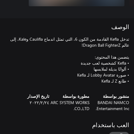
الوصف
تدخل Kefla القادمة من الكون 6، التي تمثل اندماج Caulifla وKale، إلى
• طابع Z لـ Kefla
منشور بواسطة
مطورة بواسطة
تاريخ الإصدار
BANDAI NAMCO
ARC SYSTEM WORKS
٢٤‏/٢‏/٢٠٢٢
CO.,LTD.
Entertainment Inc.
العب باستخدام