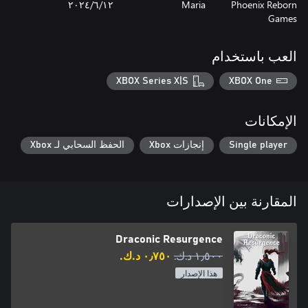
Phoenix Reborn
Maria
١٢‏/٦‏/٢٠٢٤
Games
العب باستخدام
XBOX Series X|S
XBOX One
الإمكانات
Single player
إنجازات Xbox
الحفظ السحابي لـ Xbox
المقارنة بين الإصدارات
Draconic Resurgence
١٫٥٠٠ د.ك.‏
٠٫٧٥٠ د.ك.‏
هذا الإصدار