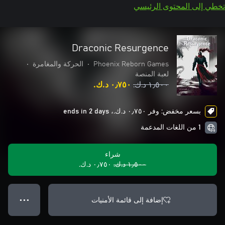
تخطي إلى المحتوى الرئيسي
Draconic Resurgence
Phoenix Reborn Games
•
الحركة والمغامرة
•
لعبة المنصة
١٫٥٠٠ د.ك.‏
٠٫٧٥٠ د.ك.‏
بسعر مخفض: وفر ٠٫٧٥٠ د.ك.‏، ends in 2 days
1 من اللغات المدعمة
شراء
١٫٥٠٠ د.ك.‏
٠٫٧٥٠ د.ك.‏
إضافة إلى قائمة الأمنيات
● ● ●