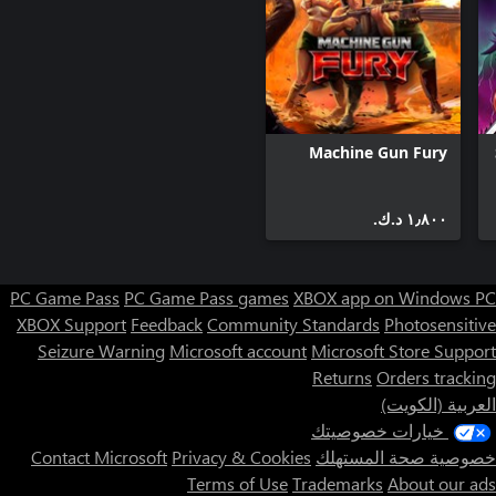
Machine Gun Fury
١٫٨٠٠ د.ك.‏
PC Game Pass
PC Game Pass games
XBOX app on Windows PC
XBOX Support
Feedback
Community Standards
Photosensitive
Seizure Warning
Microsoft account
Microsoft Store Support
Returns
Orders tracking
العربية (الكويت)
خيارات خصوصيتك
خصوصية صحة المستهلك
Privacy & Cookies
Contact Microsoft
Terms of Use
Trademarks
About our ads