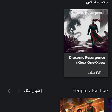
مضمنة في
Draconic Resurgence
(Xbox One+Xbox
Series+Windows)
٣٫٣٠٠ د.ك.‏
إظهار الكل
People also like