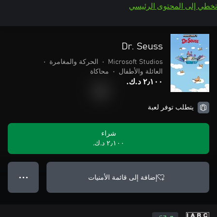
تخطي إلى المحتوى الرئيسي
Dr. Seuss
Microsoft Studios
•
الحركة والمغامرة
•
العائلة والأطفال
•
محاكاة
٢٫١٠٠ د.ك.‏
يتطلب توفر لعبة
شراء
٢٫١٠٠ د.ك.‏
إضافة إلى قائمة الأمنيات
● ● ●