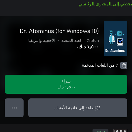
تخطي إلى المحتوى الرئيسي
Dr. Atominus (for Windows 10)
Xitilon
•
لعبة المنصة
•
الأحجية والتريفيا
١٫٥٠٠ د.ك.‏
7 من اللغات المدعمة
شراء
١٫٥٠٠ د.ك.‏
إضافة إلى قائمة الأمنيات
● ● ●