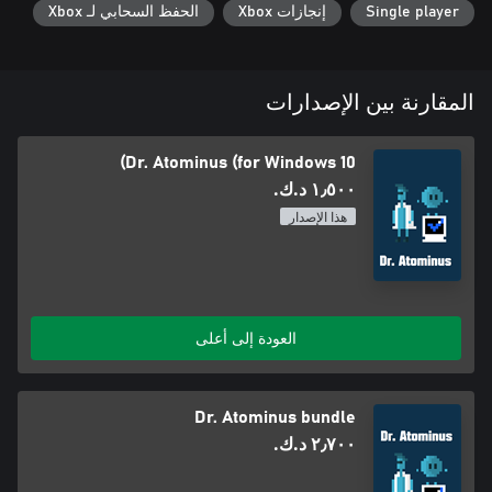
Single player
إنجازات Xbox
الحفظ السحابي لـ Xbox
المقارنة بين الإصدارات
Dr. Atominus (for Windows 10)
١٫٥٠٠ د.ك.‏
هذا الإصدار
العودة إلى أعلى
Dr. Atominus bundle
٢٫٧٠٠ د.ك.‏