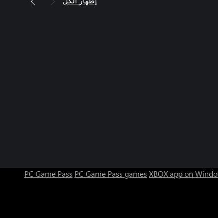
إظهار الكل
PC Game Pass
PC Game Pass games
XBOX app on Windo