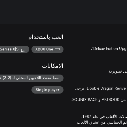
العب باستخدام
Series X|S
XBOX One
الإمكانات
نمط متعدد اللاعبين المحلي لـ Xbox (2-2)
*نظرًا لأن محتوى ② و③ مضمن أيضًا في Double Dragon Revive Deluxe Edition Upgrade Kit، يرجى
Single player
ي شكل Double Dragon Revive، بفضل الدعم الحماسي من عشاق الألعاب