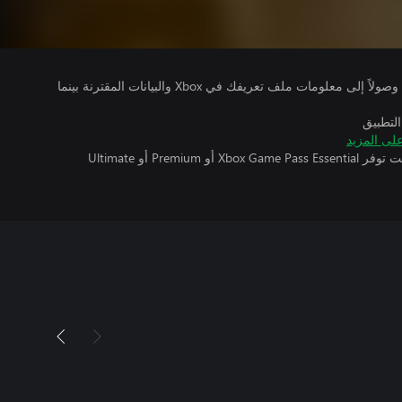
يتلقى ناشرو الألعاب التي تقوم بتشغيلها وصولاً إلى معلومات ملف تعريفك في Xbox والبيانات المقترنة بينما
التطبيق
لى المزيد
تتطلب اللعبة متعددة اللاعبين عبر الإنترنت توفر Xbox Game Pass Essential أو Premium أو Ultimate