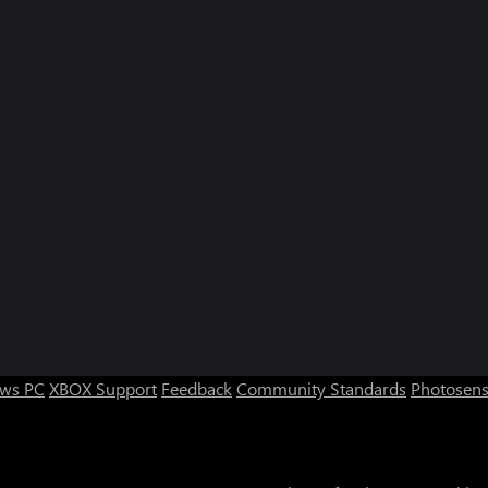
ws PC
XBOX Support
Feedback
Community Standards
Photosens