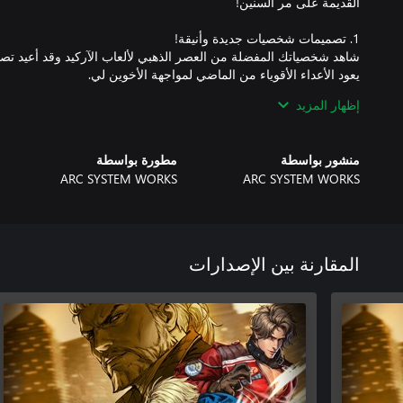
إظهار المزيد
جرب نفس طريقة اللعب البسيطة والبديهية كما في الإصدارات السابقة
منشور بواسطة
مطورة بواسطة
ARC SYSTEM WORKS
ARC SYSTEM WORKS
أكثر من مجرد ضغط الأزرار، يوفر نظام القتال العديد من الخيارات اله
المقارنة بين الإصدارات
استخدم الأسلحة واستفد إلى أقصى حد من الحيل المنتشرة في المرا
المعركة!