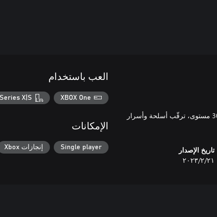
العب باستخدام
Series X|S
XBOX One
قاتل شياطين لمطاردة Mother of Demons ومنع غزو Hell، بأكثر من 30 مستوى، ترقّب أسلحة وأسرار
الإمكانات
Single player
إنجازات Xbox
تاريخ الإصدار
٢١‏/٢‏/٢٠٢٣