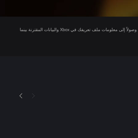
يتلقى ناشرو الألعاب التي تقوم بتشغيلها وصولاً إلى معلومات ملف تعريفك في Xbox والبيانات المقترنة بينما