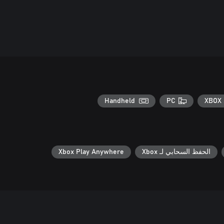
Handheld
PC
XBOX 
الحفظ السحابي لـ Xbox
Xbox Play Anywhere