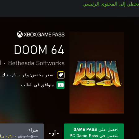
تخطي إلى المحتوى الرئيسي
DOOM 64
Bethesda Softworks
•
ا
بسعر مخفض: وفر ٠٫٩٠٠ د.ك.‏، ends in 6 days
متوافق في الغالب
احصل على GAME PASS
شراء
- أو -
مضمن في PC Game Pass
١٫٥٠٠ د.ك.‏
٠٫٦٠٠ د.ك.‏