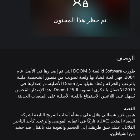
تم حظر هذا المحتوى
الوصف
طورت id Software لعبة DOOM 3 التي تم إصدارها في الأصل عام
2004، فهي لعبة مُشاد بها ولعبة تصويب من منظور الشخصية مليئة
بالرعب والحركة ومُعاد تخيلها من Doom الأصلية. تم إصدارها في
2019 للاحتفال بالذكرى السنوية الـ25 لـDoom، هذا الإصدار المُحسن
هيمن غزو شيطاني هائل على منشأة أبحاث المريخ التابعة لشركة
الفضاء المتحد (UAC)، تاركًا في أعقابه الفوضى والرعب. كأحد الناجين
القلائل، عليك شق طريقك إلى الجحيم والعودة منه بالقتال ضد حشد