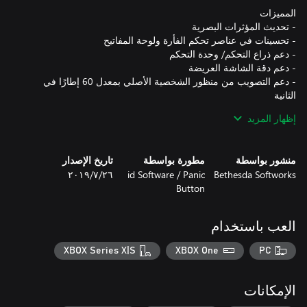
- دعم التصويب من منظور الشخصية الأصلي بمعدل 60 إطارًا في
إظهار المزيد
- *سجّل الدخول باستخدام حساب Slayers Club لديك لتلقي هيئة جندي
Doom الحمراء المستوحاة من الماضي وبطاقة اسم مطابقة لـDOOM
منشور بواسطة
مطورة بواسطة
تاريخ الإصدار
Bethesda Softworks
id Software / Panic
٢٦‏/٧‏/٢٠١٩
*يلزم توافر حساب على Bethesda.net. راجع اتفاقية ترخيص
Button
المستخدم النهائي، وبنود الخدمة، وسياسة الخصوصية، وتفاصيل
https://eulas.bethesda.net/doom3
العب باستخدام
XBOX Series X|S
XBOX One
PC
الإمكانات