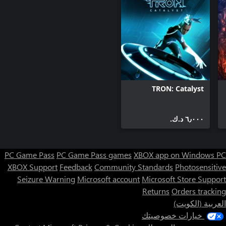
TRON: Catalyst
٦٫٠٠٠ د.ك.‏
PC Game Pass
PC Game Pass games
XBOX app on Windows PC
XBOX Support
Feedback
Community Standards
Photosensitive
Seizure Warning
Microsoft account
Microsoft Store Support
Returns
Orders tracking
العربية (الكويت)
خيارات خصوصيتك