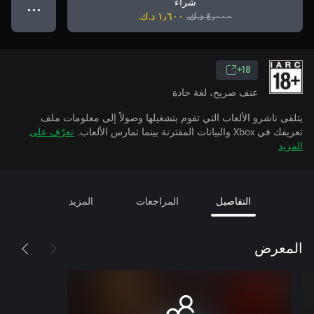
شراء
● ● ●
٤٫٠٠٠ د.ك.‏
١٫٦٠٠ د.ك.‏
18+
عنف صريح، لغة حادة
يتلقى ناشرو الألعاب التي تقوم بتشغيلها وصولاً إلى معلومات ملف
تعريفك في Xbox والبيانات المقترنة بينما تمارس الألعاب.
تعرّف على
المزيد
التفاصيل
المراجعات
المزيد
المعرض