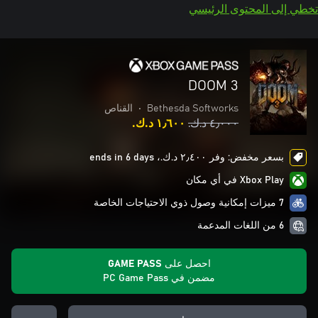
تخطي إلى المحتوى الرئيسي
DOOM 3
Bethesda Softworks
•
القناص
٤٫٠٠٠ د.ك.‏
١٫٦٠٠ د.ك.‏
بسعر مخفض: وفر ٢٫٤٠٠ د.ك.‏، ends in 6 days
Xbox Play في أي مكان
7 ميزات إمكانية وصول ذوي الاحتياجات الخاصة
6 من اللغات المدعمة
احصل على GAME PASS
مضمن في PC Game Pass