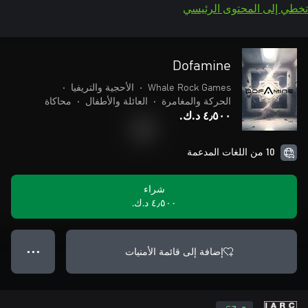
تخطي إلى المحتوى الرئيسي
Dofamine
Whale Rock Games
•
الأحجية والتريفيا
•
الحركة والمغامرة
•
العائلة والأطفال
•
محاكاة
٤٫٥٠٠ د.ك.‏
10 من اللغات المدعمة
شراء
٤٫٥٠٠ د.ك.‏
إضافة إلى قائمة الأمنيات
● ● ●