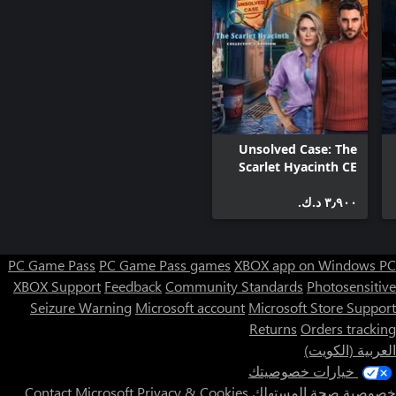
Unsolved Case: The
Scarlet Hyacinth CE
Xbox
٣٫٩٠٠ د.ك.‏
PC Game Pass
PC Game Pass games
XBOX app on Windows PC
XBOX Support
Feedback
Community Standards
Photosensitive
Seizure Warning
Microsoft account
Microsoft Store Support
Returns
Orders tracking
العربية (الكويت)
خيارات خصوصيتك
خصوصية صحة المستهلك
Privacy & Cookies
Contact Microsoft