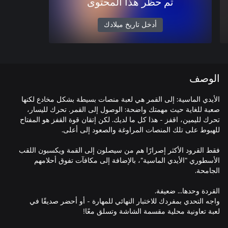
تم حظر هذا المحتوى
أدخل تاريخ ميلادك
الوصف
الأيدي الماسية: إلى القمر هي لعبة منصات بسيطة بشكل مخادع لكنها
صعبة للغاية حيث مهمتك واضحة: الوصول إلى القمر. تحرك لليسار،
تحرك لليمين، اقفز - هذا كل ما لديك. لكن إتقان قوة القفز هو المفتاح
فقط القرود الأكثر إصرارًا هم من سيصلون إلى القمة ويكسبون اللقب
الأسطوري "الأيدي الماسية"، بالإضافة إلى مكافآت تفوق أحلامهم
واجه التحدي بمفردك للاختبار النهائي للمهارة - أو أحضر صديقًا في
لعبة تعاونية محلية مقسمة الشاشة وتسلق معًا!