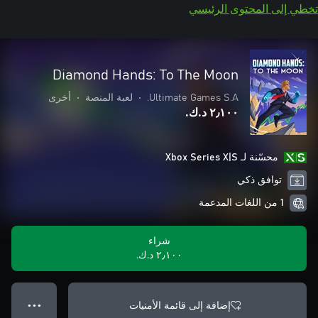
تخطي إلى المحتوى الرئيسي
Diamond Hands: To The Moon
Ultimate Games S.A.
•
لعبة المنصة
•
أخرى
٢٫١٠٠ د.ك.‏
محسّنة لـ Xbox Series X|S
توافق ذكي
1 من اللغات المدعمة
شراء
٢٫١٠٠ د.ك.‏
إضافة إلى قائمة الأمنيات
● ● ●