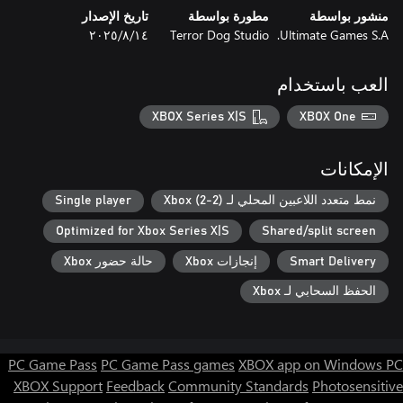
منشور بواسطة
مطورة بواسطة
تاريخ الإصدار
Ultimate Games S.A.
Terror Dog Studio
١٤‏/٨‏/٢٠٢٥
العب باستخدام
XBOX Series X|S
XBOX One
الإمكانات
نمط متعدد اللاعبين المحلي لـ Xbox (2-2)
Single player
Optimized for Xbox Series X|S
Shared/split screen
Smart Delivery
إنجازات Xbox
حالة حضور Xbox
الحفظ السحابي لـ Xbox
PC Game Pass
PC Game Pass games
XBOX app on Windows PC
XBOX Support
Feedback
Community Standards
Photosensitive