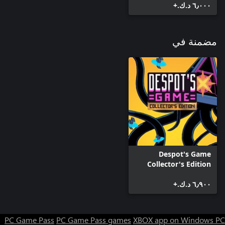
٦٫٠٠٠ د.ك.‏+
مضمنة في
Despot's Game
Collector's Edition
٦٫٩٠٠ د.ك.‏+
PC Game Pass
PC Game Pass games
XBOX app on Windows PC