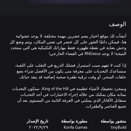
الوصف
أنشأت لك موقع اختبار يضم عشرين مهمة مختلفة. لا يوجد عشوائية
هنا، فيمكن دائمًا العثور على كل عنصر في نفس المكان، ويتم وضع كل
وحش بعناية في نقطة ظهوره. فقط مهاراتك التكتيكية هي التي ستحدد
إذا كنت لا تفهم سبب استمرار فشلك الذريع في التغلب على اللعبة،
ستساعدك التحديات على معرفة متى يكون من الأفضل شراء بضع
وبمجرد تحقيقك لأشياء عظيمة في King of the Hill، ستكون التحديات
بمثابة مكان يمكنك من خلاله إجراء الاختبارات: في أحد التحديات
ستقاتل الأفاتار الذي يمثلني في الغرفة الثانية من المستوى بعد أن
تجمع العناصر والطفرات.
منشور بواسطة
مطورة بواسطة
تاريخ الإصدار
tinyBuild
Konfa Games
٢٩‏/٩‏/٢٠٢٢