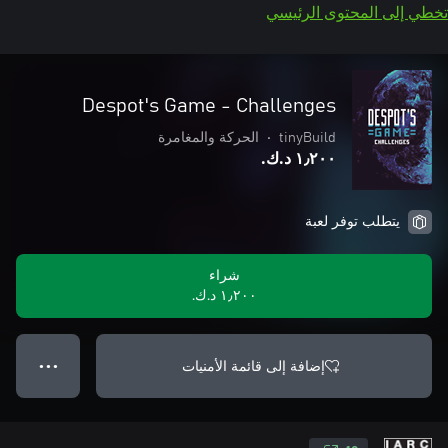
تخطي إلى المحتوى الرئيسي
Despot's Game - Challenges
tinyBuild
•
الحركة والمغامرة
١٫٢٠٠ د.ك.‏
يتطلب توفر لعبة
شراء
١٫٢٠٠ د.ك.‏
إضافة إلى قائمة الأمنيات
● ● ●