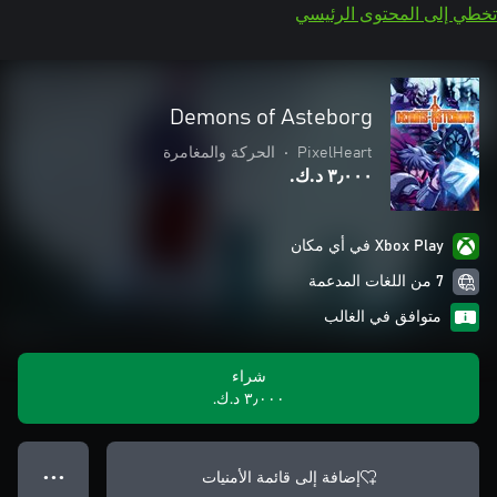
تخطي إلى المحتوى الرئيسي
Demons of Asteborg
PixelHeart
•
الحركة والمغامرة
٣٫٠٠٠ د.ك.‏
Xbox Play في أي مكان
7 من اللغات المدعمة
متوافق في الغالب
شراء
٣٫٠٠٠ د.ك.‏
إضافة إلى قائمة الأمنيات
● ● ●