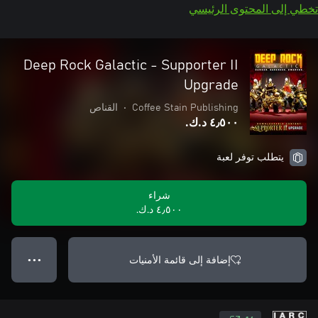
تخطي إلى المحتوى الرئيسي
Deep Rock Galactic - Supporter II
Upgrade
Coffee Stain Publishing
•
القناص
٤٫٥٠٠ د.ك.‏
يتطلب توفر لعبة
شراء
٤٫٥٠٠ د.ك.‏
إضافة إلى قائمة الأمنيات
● ● ●