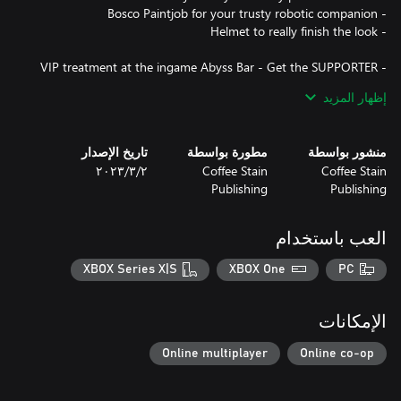
- VIP treatment at the ingame Abyss Bar - Get the SUPPORTER
EDITION of the tasty Oily Oaf beer for your whole team, served
إظهار المزيد
- Your chat name will be gold, to show off your Supporter
منشور بواسطة
مطورة بواسطة
تاريخ الإصدار
- The unique Supporter Badge, shown next to your name in
Coffee Stain
Coffee Stain
٢‏/٣‏/٢٠٢٣
Publishing
Publishing
Important note: By buying this DLC you are first and foremost
العب باستخدام
showing your support for us, the developers. The bling-bling in
XBOX Series X|S
XBOX One
PC
*Chat name in gold and Supporter Badge are also included in the
previous SUPPORTER UPGRADE. If you already own this DLC,
الإمكانات
then you will “just” get everything else included above.
Online multiplayer
Online co-op