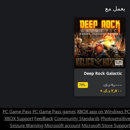
يعمل مع
Deep Rock Galactic
٩٫٠٠٠ د.ك.‏
-70%
٢٫٧٠٠ د.ك.‏+
PC Game Pass
PC Game Pass games
XBOX app on Windows PC
XBOX Support
Feedback
Community Standards
Photosensitive
Seizure Warning
Microsoft account
Microsoft Store Support