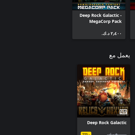
Deep Rock Galactic -
MegaCorp Pack
٢٫٤٠٠ د.ك.‏
يعمل مع
Deep Rock Galactic
٩٫٠٠٠ د.ك.‏
-70%