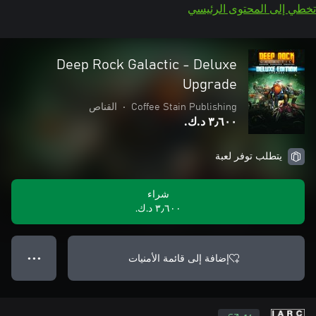
تخطي إلى المحتوى الرئيسي
Deep Rock Galactic - Deluxe
Upgrade
Coffee Stain Publishing
•
القناص
٣٫٦٠٠ د.ك.‏
يتطلب توفر لعبة
شراء
٣٫٦٠٠ د.ك.‏
إضافة إلى قائمة الأمنيات
● ● ●