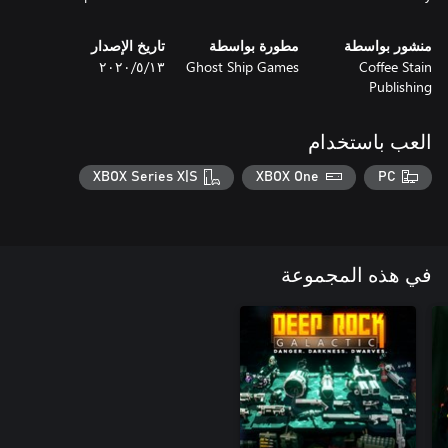
منشور بواسطة
مطورة بواسطة
تاريخ الإصدار
Coffee Stain
Ghost Ship Games
١٣‏/٥‏/٢٠٢٠
Publishing
العب باستخدام
XBOX Series X|S
XBOX One
PC
في هذه المجموعة