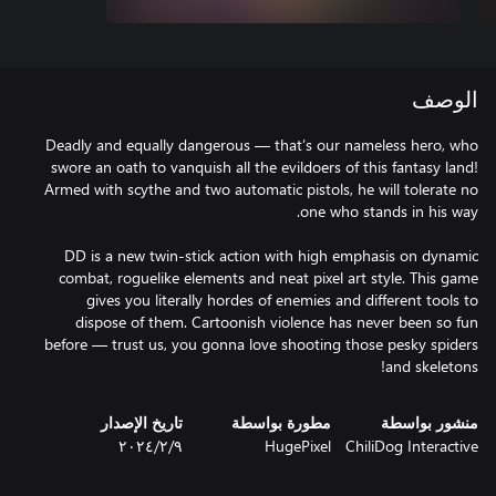
الوصف
Deadly and equally dangerous — that’s our nameless hero, who
swore an oath to vanquish all the evildoers of this fantasy land!
Armed with scythe and two automatic pistols, he will tolerate no
DD is a new twin-stick action with high emphasis on dynamic
combat, roguelike elements and neat pixel art style. This game
gives you literally hordes of enemies and different tools to
dispose of them. Cartoonish violence has never been so fun
before — trust us, you gonna love shooting those pesky spiders
and skeletons!
منشور بواسطة
مطورة بواسطة
تاريخ الإصدار
ChiliDog Interactive
HugePixel
٩‏/٢‏/٢٠٢٤