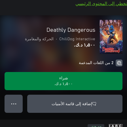
تخطي إلى المحتوى الرئيسي
Deathly Dangerous
ChiliDog Interactive
•
الحركة والمغامرة
١٫٥٠٠ د.ك.‏
2 من اللغات المدعمة
شراء
١٫٥٠٠ د.ك.‏
إضافة إلى قائمة الأمنيات
● ● ●