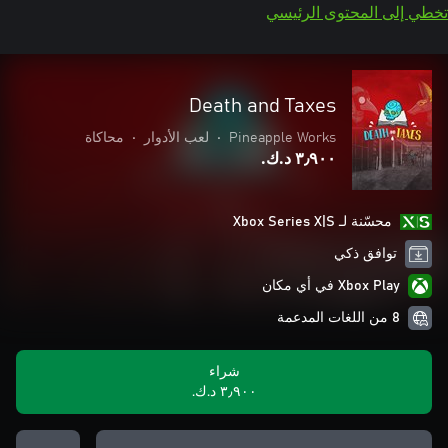
تخطي إلى المحتوى الرئيسي
Death and Taxes
Pineapple Works
•
لعب الأدوار
•
محاكاة
٣٫٩٠٠ د.ك.‏
محسّنة لـ Xbox Series X|S
توافق ذكي
Xbox Play في أي مكان
8 من اللغات المدعمة
شراء
٣٫٩٠٠ د.ك.‏