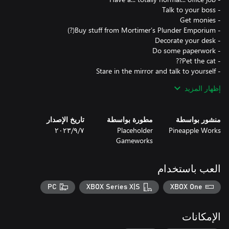
إظهار المزيد
- DONT LET IT SET IN (ONLY THE FATE OF HUMANKIND IS IN
- Listen to that one really catchy tune in the elevator
منشور بواسطة
مطورة بواسطة
تاريخ الإصدار
Pineapple Works
Placeholder
٧‏/٩‏/٢٠٢٣
Gameworks
العب باستخدام
PC
XBOX Series X|S
XBOX One
الإمكانات