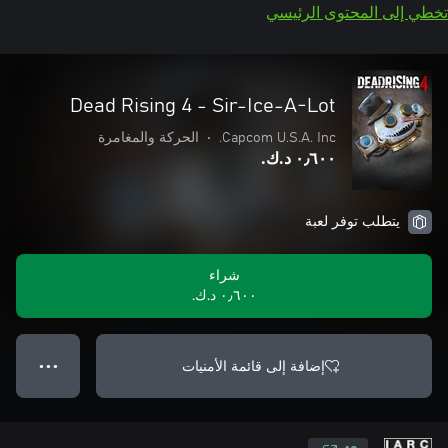
تخطي إلى المحتوى الرئيسي
Dead Rising 4 - Sir-Ice-A-Lot
Capcom U.S.A. Inc.
•
الحركة والمغامرة
٠٫٦٠٠ د.ك.‏
يتطلب توفر لعبة
شراء
٠٫٦٠٠ د.ك.‏
إضافة إلى قائمة الأمنيات
● ● ●