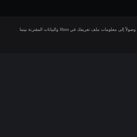
يتلقى ناشرو الألعاب التي تقوم بتشغيلها وصولاً إلى معلومات ملف تعريفك في Xbox والبيانات المقترنة بينما