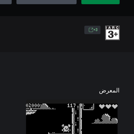
3+
المعرض