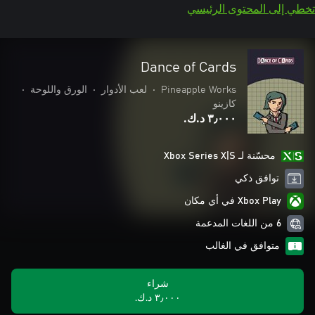
تخطي إلى المحتوى الرئيسي
Dance of Cards
Pineapple Works
•
لعب الأدوار
•
الورق واللوحة
•
كازينو
٣٫٠٠٠ د.ك.‏
محسّنة لـ Xbox Series X|S
توافق ذكي
Xbox Play في أي مكان
6 من اللغات المدعمة
متوافق في الغالب
شراء
٣٫٠٠٠ د.ك.‏