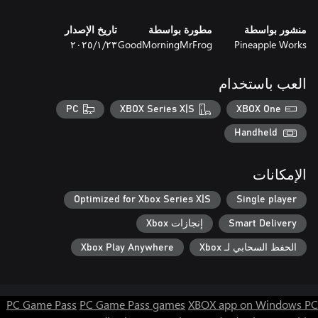
منشور بواسطة
مطورة بواسطة
تاريخ الإصدار
Pineapple Works
GoodMorningMrFrog
٢٣‏/١‏/٢٠٢٥
العب باستخدام
PC
XBOX Series X|S
XBOX One
Handheld
الإمكانات
Optimized for Xbox Series X|S
Single player
Smart Delivery
إنجازات Xbox
الحفظ السحابي لـ Xbox
Xbox Play Anywhere
PC Game Pass
PC Game Pass games
XBOX app on Windows PC