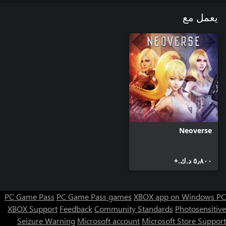
يعمل مع
Neoverse
٥٫٨٠٠ د.ك.‏+
PC Game Pass
PC Game Pass games
XBOX app on Windows PC
XBOX Support
Feedback
Community Standards
Photosensitive
Seizure Warning
Microsoft account
Microsoft Store Support