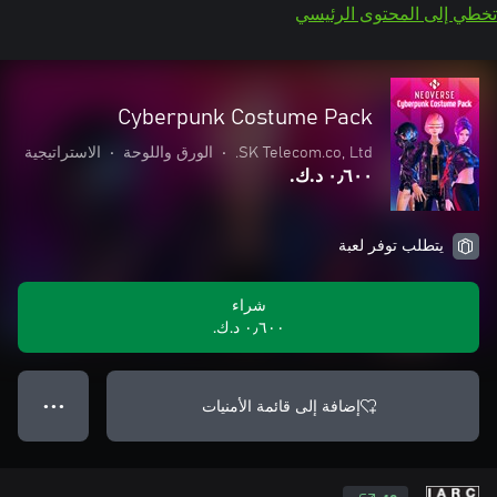
تخطي إلى المحتوى الرئيسي
Cyberpunk Costume Pack
SK Telecom.co, Ltd.
•
الورق واللوحة
•
الاستراتيجية
٠٫٦٠٠ د.ك.‏
يتطلب توفر لعبة
شراء
٠٫٦٠٠ د.ك.‏
إضافة إلى قائمة الأمنيات
● ● ●