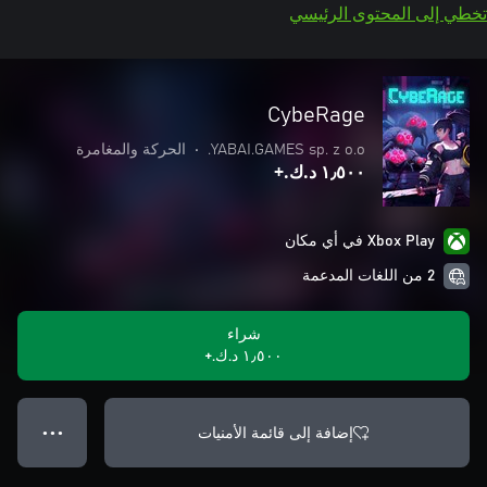
تخطي إلى المحتوى الرئيسي
CybeRage
YABAI.GAMES sp. z o.o.
•
الحركة والمغامرة
١٫٥٠٠ د.ك.‏+
Xbox Play في أي مكان
2 من اللغات المدعمة
شراء
١٫٥٠٠ د.ك.‏+
إضافة إلى قائمة الأمنيات
● ● ●