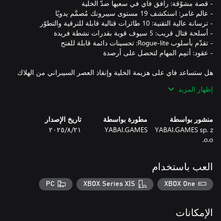
هل ستساعد فاي على هزيمة الخلية وإنقاذ العصر السيبراني من الهلاك
الوشيك؟
إظهار المزيد
منشور بواسطة
مطورة بواسطة
تاريخ الإصدار
YABAI.GAMES sp. z
YABAI.GAMES
٢١‏/٨‏/٢٠٢٥
o.o.
العب باستخدام
PC
XBOX Series X|S
XBOX One
الإمكانات