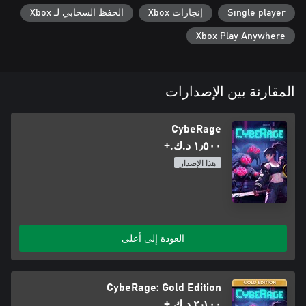
Single player
إنجازات Xbox
الحفظ السحابي لـ Xbox
Xbox Play Anywhere
المقارنة بين الإصدارات
CybeRage
١٫٥٠٠ د.ك.‏+
هذا الإصدار
العودة إلى أعلى
CybeRage: Gold Edition
٢٫١٠٠ د.ك.‏+