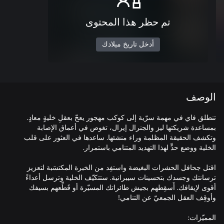
تم حظر هذا المحتوى
أدخل تاريخ ميلادك
الوصف
تنطلق فاي في مهمة سرّية إلى كوكب مهجور يعجّ بعقلِ خليةٍ معادٍ.
بمساعدة شريكتها ليز والجنرال إيرال، تغوص في أعماق الإصابة
وتكشف الحقيقة المظلمة وراء منشئها. ساعدها في العثور على قلب
اقتل جحافل الحشرات البغيضة واستفِد من الخبرة المكتسَبة لتعزيز
ترسانتك وجسدك بتحسينات سيبرانية. ستتكيّف الخلية وترسل أعداءً
أقوى لإيقافك. أَسقِطهم بجيش طائراتك المسيّرة أو قَطِّعهم بسيفك