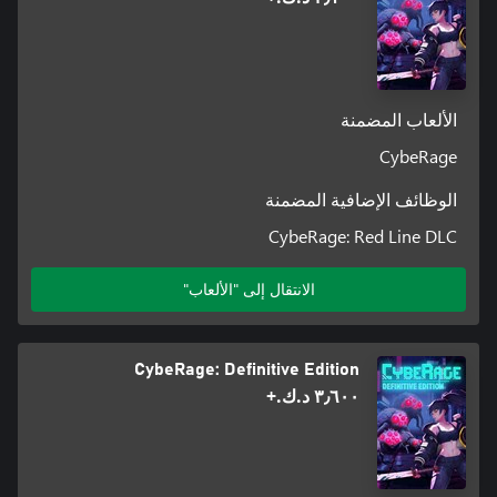
الألعاب المضمنة
CybeRage
الوظائف الإضافية المضمنة
CybeRage: Red Line DLC
الانتقال إلى "الألعاب"
CybeRage: Definitive Edition
٣٫٦٠٠ د.ك.‏+