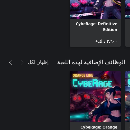
CybeRage: Definitive
Edition
٣٫٦٠٠ د.ك.‏+
إظهار الكل
الوظائف الإضافية لهذه اللعبة
CybeRage: Orange