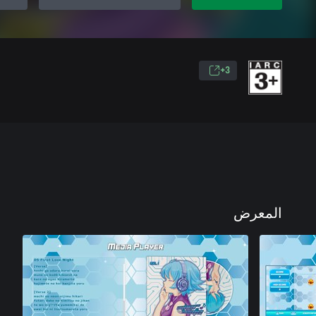
3+
المعرض