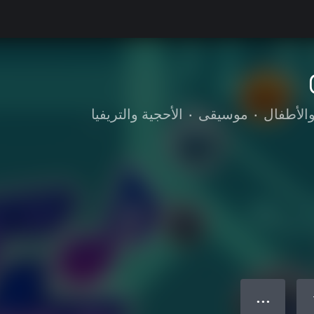
والأطفال
•
موسيقى
•
الأحجية والتريفيا
● ● ●