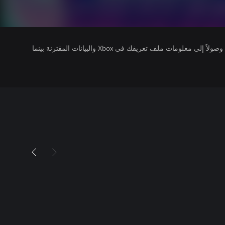
يتلقى ناشرو الألعاب التي تقوم بتشغيلها وصولاً إلى معلومات ملف تعريفك في Xbox والبيانات المقترنة بينما