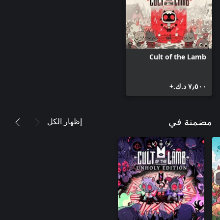
Cult of the Lamb
٧٫٥٠٠ د.ك.‏+
إظهار الكل
مضمنة في