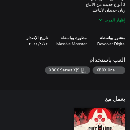
5 عناصر زينة
إظهار المزيد
منشور بواسطة
مطورة بواسطة
تاريخ الإصدار
Devolver Digital
Massive Monster
١٢‏/٨‏/٢٠٢٤
العب باستخدام
XBOX Series X|S
XBOX One
يعمل مع