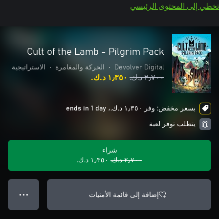
تخطي إلى المحتوى الرئيسي
Cult of the Lamb - Pilgrim Pack
Devolver Digital
•
الحركة والمغامرة
•
الاستراتيجية
٢٫٧٠٠ د.ك.‏
١٫٣٥٠ د.ك.‏
بسعر مخفض: وفر ١٫٣٥٠ د.ك.‏، ends in 1 day
يتطلب توفر لعبة
شراء
٢٫٧٠٠ د.ك.‏
١٫٣٥٠ د.ك.‏
إضافة إلى قائمة الأمنيات
● ● ●