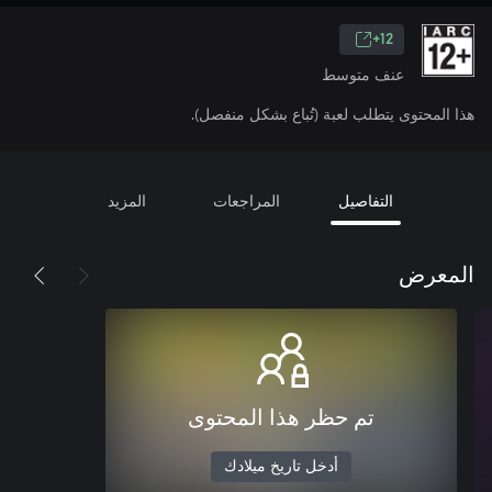
12+
عنف متوسط
هذا المحتوى يتطلب لعبة (تُباع بشكل منفصل).
التفاصيل
المراجعات
المزيد
المعرض
تم حظر هذا المحتوى
أدخل تاريخ ميلادك