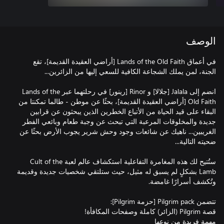
الوصف
في أعماق Lands of the Old Faith [أراضي العقيدة القديمة]، تقع
انضم إلى Jalala [جلالا] و Rinor [رينور] في رحلتهما عبر Lands of the
Old Faith [أراضي العقيدة القديمة]، بحثًا عن موطن - طالما تمكنتا من
البقاء على قيد الحياة من الأتباع الخطرين الذين يبحثون عن قرابين
جديدة والمخلوقات المرعبة التي تبحث عن وجبة طعام وبائعي الفطر
الغريبين... ناهيك عن شائعات وجود وحش شرير يجوب الأرض بحثًا عن
ستُتيح لك هذه المغامرة التفاعلية استكشاف عالم لعبة Cult of the
Lamb بشكلٍ لم يسبق له مثيل، حيث ستلتقي شخصيات جديدة وقديمة