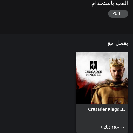
العب باستخدام
PC
يعمل مع
Crusader Kings III
١٥٫٠٠٠ د.ك.‏+