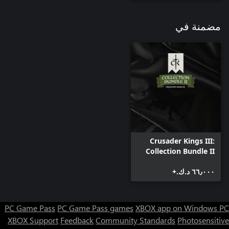
مضمنة في
Crusader Kings III:
Collection Bundle II
٦٦٫٠٠٠ د.ك.‏+
PC Game Pass
PC Game Pass games
XBOX app on Windows PC
XBOX Support
Feedback
Community Standards
Photosensitive