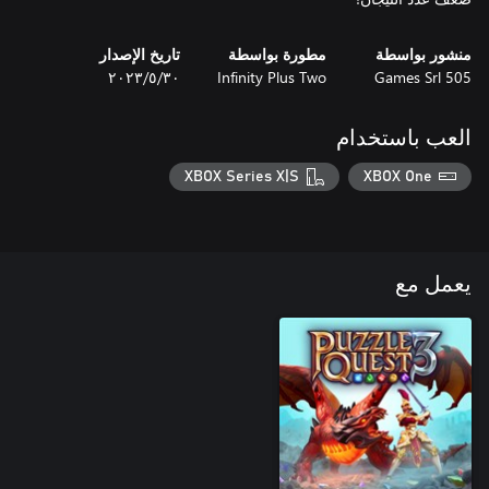
منشور بواسطة
مطورة بواسطة
تاريخ الإصدار
505 Games Srl
Infinity Plus Two
٣٠‏/٥‏/٢٠٢٣
العب باستخدام
XBOX Series X|S
XBOX One
يعمل مع