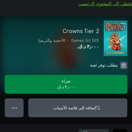
تخطي إلى المحتوى الرئيسي
Crowns Tier 2
505 Games Srl
•
الأحجية والتريفيا
٣٫٠٠٠ د.ك.‏
يتطلب توفر لعبة
شراء
٣٫٠٠٠ د.ك.‏
إضافة إلى قائمة الأمنيات
● ● ●