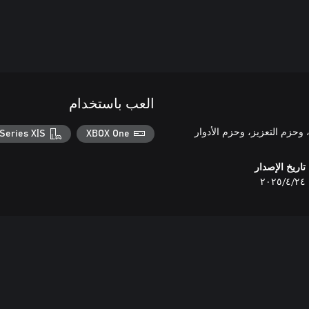
العب باستخدام
Series X|S
XBOX One
تاريخ الإصدار
٢٤‏/٤‏/٢٠٢٥