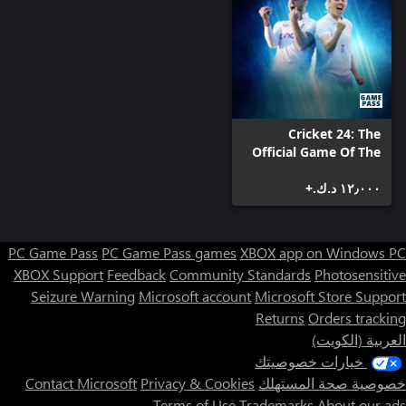
Cricket 24: The
Official Game Of The
Ashes
١٢٫٠٠٠ د.ك.‏+
PC Game Pass
PC Game Pass games
XBOX app on Windows PC
XBOX Support
Feedback
Community Standards
Photosensitive
Seizure Warning
Microsoft account
Microsoft Store Support
Returns
Orders tracking
العربية (الكويت)
خيارات خصوصيتك
خصوصية صحة المستهلك
Privacy & Cookies
Contact Microsoft
Terms of Use
Trademarks
About our ads