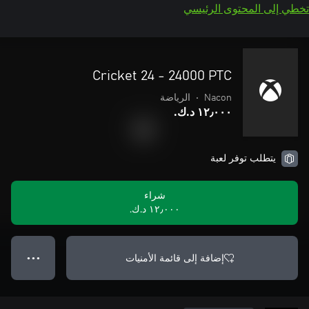
تخطي إلى المحتوى الرئيسي
Cricket 24 - 24000 PTC
Nacon
•
الرياضة
١٢٫٠٠٠ د.ك.‏
يتطلب توفر لعبة
شراء
١٢٫٠٠٠ د.ك.‏
إضافة إلى قائمة الأمنيات
● ● ●