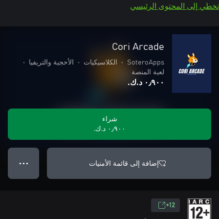
تخطي إلى المحتوى الرئيسي
Cori Arcade
SoteroApps
•
الكلاسيكيات
•
الأحجية والتريفيا
•
لعبة المنصة
٠٫٩٠٠ د.ك.‏
شراء
٠٫٩٠٠ د.ك.‏
إضافة إلى قائمة الأمنيات
● ● ●
12+