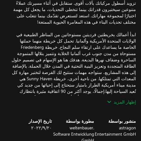
تزويد أسطول مركباتك بآلات أقوى. ستقابل في أثناء مسيرتك عملاءً
متنوعين سيختبرون قدراتك بينما تتخطى التحديات، ما يجعل كل مهمة
اختبارًا لمجموعة مهاراتك. استعد لتستعرض تقدّمك بينما تتغلب على
ابدأ أعمالك بخريطتين فرديتين مستوحاتين من المناظر الطبيعية في
الولايات المتحدة الأمريكية وألمانيا. تحمل كل خريطة منهما حملتها
الخاصة ما يساعدك على ارتقاء سلم النجاح. خريطة Friedenberg
مستوحاة من مدن جنوب غرب ألمانيا الخلابة وتتميز بتلالها المتموجة
الساحرة وضفاف نهرها البديعة. هدفك هنا هو الإسهام في تصميم حلول
الطاقة المتجددة وتعزيز البنية التحتية في المدن خلال الحملة. بالإضافة
إلى هذه المشاريع، ستواجه مهمات ستتيح لك الفرصة لتختبر مهارة كل
المعدات التي تمتلكها. من ناحية أخرى، خريطة Sunny Haven هي
مدينة ميناء أمريكية الطراز بامتياز ستحتاج إلى إحيائها من جديد كي
تُعيد السياحة إليها.إجمالًا، يوجد أكثر من 90 اتفاقية مثيرة بانتظارك
لتكملها في كلتا الخريطتين، لذا تأكد أنك ستقابل دائمًا شيئًا جديدًا
إظهار المزيد
انغمس في موقع البناء بأسطول من المركبات سيذهلك حجمه الهائل!
منشور بواسطة
مطورة بواسطة
تاريخ الإصدار
اختر ما تفضّله من مجموعة مكوّنة من أكثر من 80 آلة صُنعت بواسطة
astragon
weltenbauer.
٢٠‏/٩‏/٢٠٢٢
شركاء مرخصين رسميين وأُعيد إنشاؤها جميعًا كنسخ افتراضية طبق
Software Entwicklung
Entertainment GmbH
الأصل عن نظيرتها في الحياة الواقعية. تطلّع إلى مركبات من مختلف
GmbH