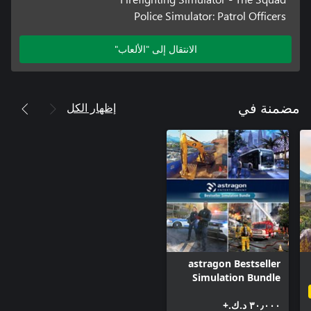
Police Simulator: Patrol Officers
الانتقال إلى "الألعاب"
إظهار الكل
مضمنة في
astragon Bestseller
Simulation Bundle
٣٠٫٠٠٠ د.ك.‏+