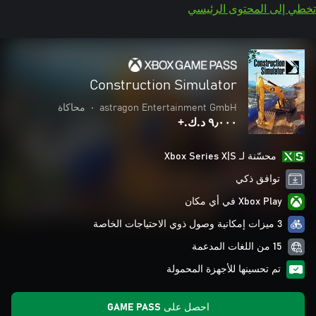
تخطي إلى المحتوى الرئيسي
Construction Simulator
astragon Entertainment GmbH
•
محاكاة
٩٫٠٠٠ د.ك.‏+
محسّنة لـ Xbox Series X|S
توافق ذكي
Xbox Play في أي مكان
3 ميزات إمكانية وصول ذوي الاحتياجات الخاصة
15 من اللغات المدعمة
تم تحسينها للأجهزة المحمولة
احصل على GAME PASS