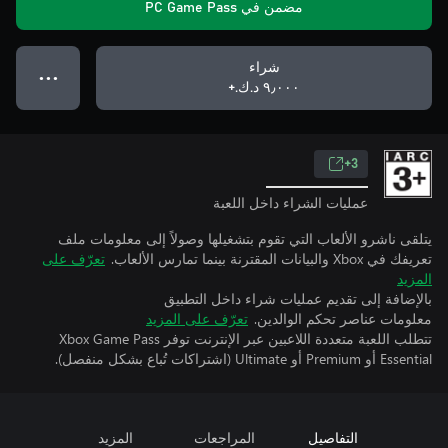
مضمن في PC Game Pass
شراء
● ● ●
٩٫٠٠٠ د.ك.‏+
3+
عمليات الشراء داخل اللعبة
يتلقى ناشرو الألعاب التي تقوم بتشغيلها وصولاً إلى معلومات ملف
تعريفك في Xbox والبيانات المقترنة بينما تمارس الألعاب.
تعرّف على
المزيد
بالإضافة إلى تقديم عمليات شراء داخل التطبيق
معلومات عناصر تحكم الوالدين.
تعرّف على المزيد
تتطلب اللعبة متعددة اللاعبين عبر الإنترنت توفر Xbox Game Pass
Essential أو Premium أو Ultimate (اشتراكات تُباع بشكل منفصل).
التفاصيل
المراجعات
المزيد