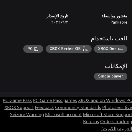
منشور بواسطة
تاريخ الإصدار
Pankabre
٢‏/٦‏/٢٠٢٢
العب باستخدام
PC
XBOX Series X|S
XBOX One
الإمكانات
Single player
PC Game Pass
PC Game Pass games
XBOX app on Windows PC
XBOX Support
Feedback
Community Standards
Photosensitive
Seizure Warning
Microsoft account
Microsoft Store Support
Returns
Orders tracking
العربية (الكويت)