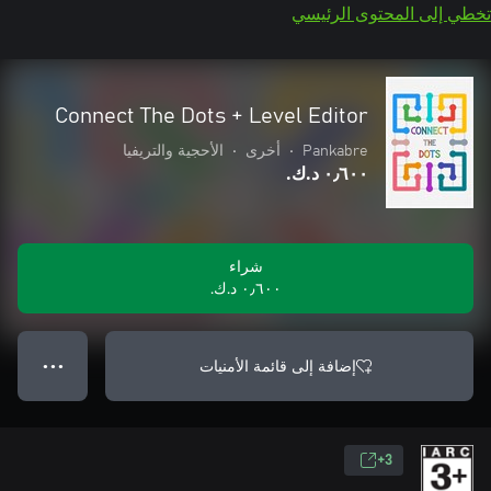
تخطي إلى المحتوى الرئيسي
Connect The Dots + Level Editor
Pankabre
•
أخرى
•
الأحجية والتريفيا
٠٫٦٠٠ د.ك.‏
شراء
٠٫٦٠٠ د.ك.‏
إضافة إلى قائمة الأمنيات
● ● ●
3+