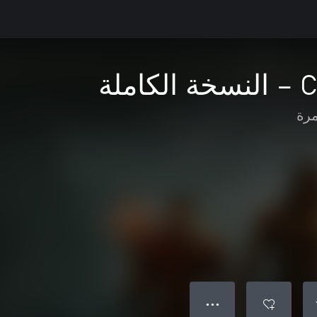
ملة
مرة
● ● ●