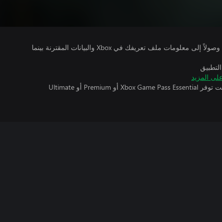
يتلقى ناشرو الألعاب التي تقوم بتشغيلها وصولاً إلى معلومات ملف تعريفك في Xbox والبيانات المقترنة بينما
التطبيق
لى المزيد
تتطلب اللعبة متعددة اللاعبين عبر الإنترنت توفر Xbox Game Pass Essential أو Premium أو Ultimate