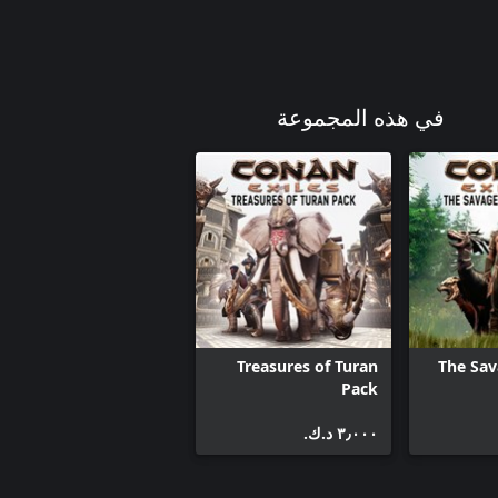
في هذه المجموعة
Treasures of Turan
The Sav
Pack
٣٫٠٠٠ د.ك.‏