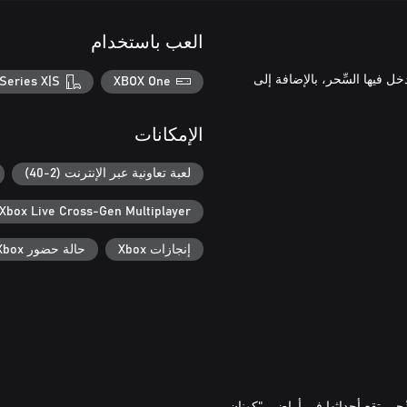
العب باستخدام
اللعبة الكاملة، والآن دخل فيها السِّحر، بالإضافة إلى
Series X|S
XBOX One
الإمكانات
لعبة تعاونية عبر الإنترنت (2-40)
Xbox Live Cross-Gen Multiplayer
إنجازات Xbox
حالة حضور Xbox
ا السِّحر، تقع أحداثها في أراضي "كونان