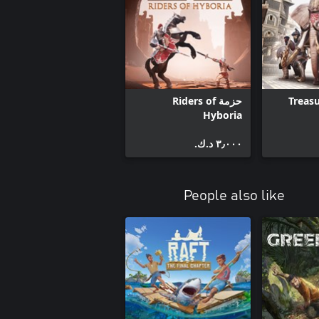
The Riddle of Steel
The Savage Frontier Pack
Treasures of Turan Pack
Treasu
حزمة Riders of
Hyboria
٣٫٠٠٠ د.ك.‏
People also like