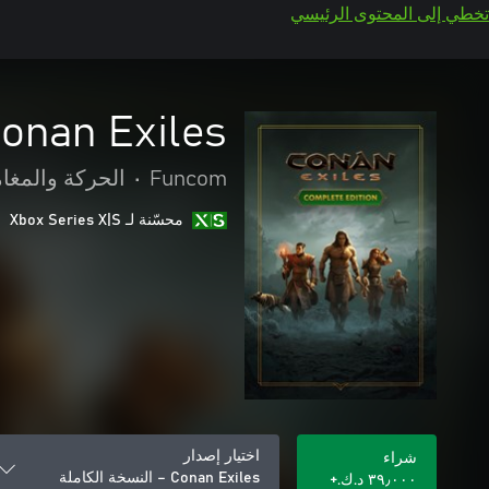
تخطي إلى المحتوى الرئيسي
Conan Exiles – النسخة الكا
Funcom
•
الحركة والمغا
محسّنة لـ Xbox Series X|S
اختيار إصدار
شراء
Conan Exiles – النسخة الكاملة
٣٩٫٠٠٠ د.ك.‏+