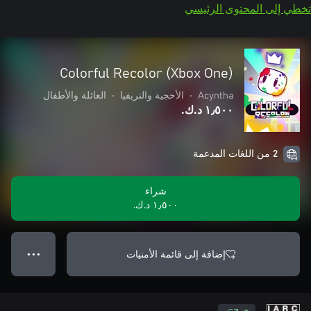
تخطي إلى المحتوى الرئيسي
Colorful Recolor (Xbox One)
Acyntha
•
الأحجية والتريفيا
•
العائلة والأطفال
١٫٥٠٠ د.ك.‏
2 من اللغات المدعمة
شراء
١٫٥٠٠ د.ك.‏
إضافة إلى قائمة الأمنيات
● ● ●