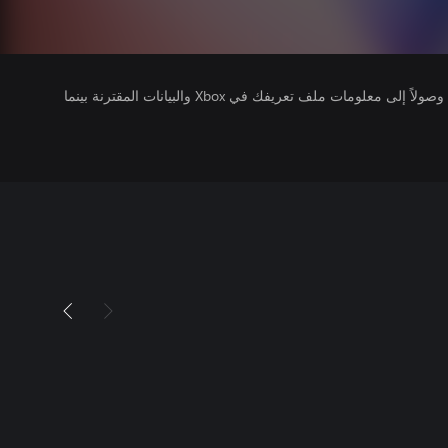
يتلقى ناشرو الألعاب التي تقوم بتشغيلها وصولاً إلى معلومات ملف تعريفك في Xbox والبيانات المقترنة بينما