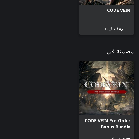
CODE VEIN
١٨٫٠٠٠ د.ك.‏+
مضمنة في
CODE VEIN Pre-Order
Bonus Bundle