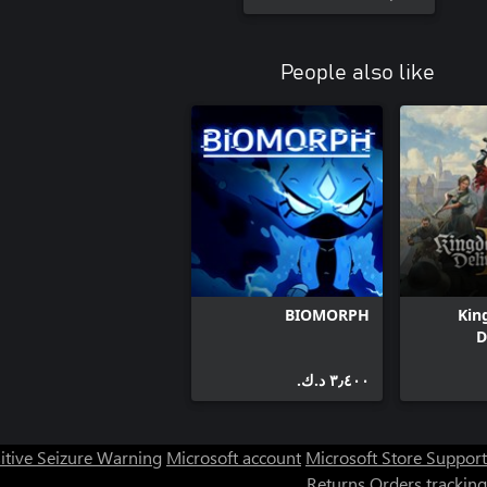
People also like
BIOMORPH
Kin
D
٣٫٤٠٠ د.ك.‏
itive Seizure Warning
Microsoft account
Microsoft Store Support
Returns
Orders tracking