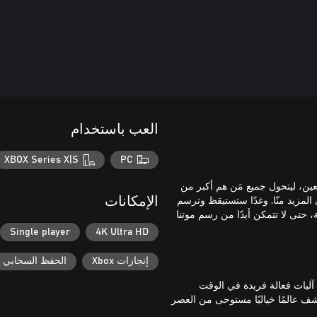
العب باستخدام
XBOX Series X|S
PC
ين، ليتحول جميع مَن هم أكبر من
المزيد منّا. وغدًا ستستيقظ وترسم
الإمكانات
ّامة، حتى لا تتمكن أبدًا من رسم موتنا
Single player
4K Ultra HD
إنجازات Xbox
الحفظ السحابي لـ ox
 تبادلية تتضمن آليات فعالة فريدة في الوقت
ف عالمًا خياليًا مستوحى من العصر