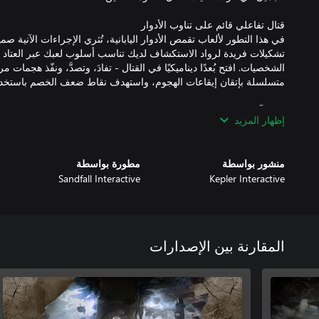
في هذا التطور لألعاب تقمص الأدوار اليابانية، تُثري الإجراءات الآنية صميم
تشكيلات فريدة لرواد الاستكشاف لديك تناسب أسلوب لعبك عبر العتاد و
الشخصيات. افتح بُعدًا ديناميكيًا في القتال - تفادَ، وتصدَّ، ونفّذ هجمات 
إظهار المزيد
مع تبقي عام واحد فقط للعيش، انضم إلى غوستاف، ومايل، وزملائهما 
في مهمة يائسة لكسر دورة الموت التي فرضتها الرسّامة. اتبع مسار ال
منشور بواسطة
مطورة بواسطة
Sandfall Interactive
Kepler Interactive
استكشف عالمًا ساحرًا يسكنه خصوم سرياليون. تجول عبر مناظر طبيع
الأوجه إلى ساحة المعارك المنسية، واكتشف الأسرار والمهام الخفية ع
بالصدفة في مخلوقات أسطورية. جنّد رفاقًا مميزين للوصول إلى طر
المقارنة بين الإصدارات
وموسيقى تصويرية مؤثرة تلامس القلوب.