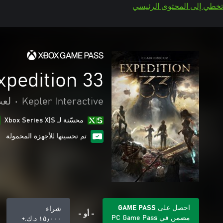
تخطي إلى المحتوى الرئيسي
xpedition 33
Kepler Interactive
•
لعب
محسّنة لـ Xbox Series X|S
تم تحسينها للأجهزة المحمولة
احصل على GAME PASS
شراء
- أو -
مضمن في PC Game Pass
١٥٫٠٠٠ د.ك.‏+