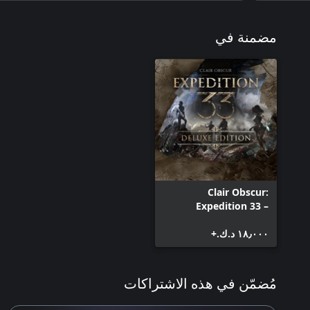
مضمنة في
Clair Obscur:
Expedition 33 –
Deluxe Edition
١٨٫٠٠٠ د.ك.‏+
مُضمّن في هذه الاشتراكات