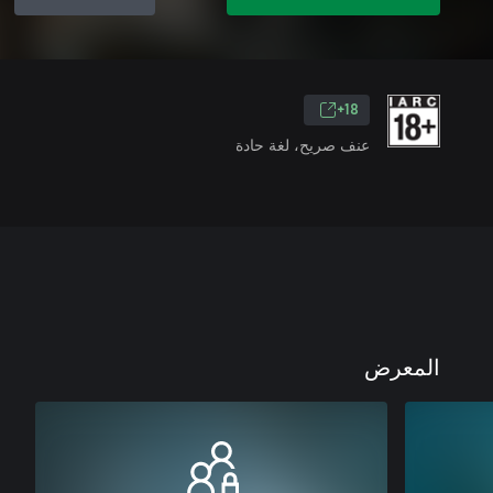
18+
عنف صريح، لغة حادة
المعرض