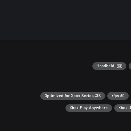
Handheld
Optimized for Xbox Series X|S
60 fps+
Xb
Xbox Play Anywhere