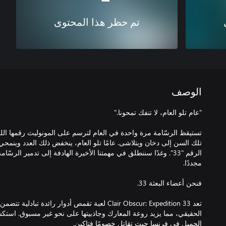
تم حظر هذا المحتوى
الوصف
تستيقظ الرسّامة مرة واحدة في العام لترسم على المونوليث رقمها اللع
تلك السن إلى دخان ويتلاشى. عامًا تلو العام، ينخفض ذلك العدد وينمحي 
الرقم "33". وغدًا سننطلق في مهمتنا الأخيرة الهادفة إلى تدمير الرس
تعد Clair Obscur: Expedition 33 لعبة تقمص أدوار رائدة
الحقيقي، مما يزيد روعة المعارك وجاذبيتها على نحو غير مسبوق. استكش