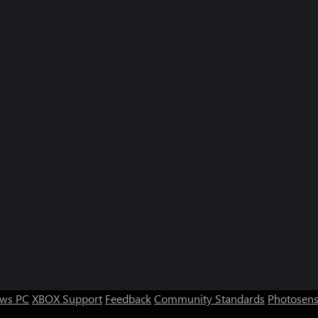
ws PC
XBOX Support
Feedback
Community Standards
Photosens