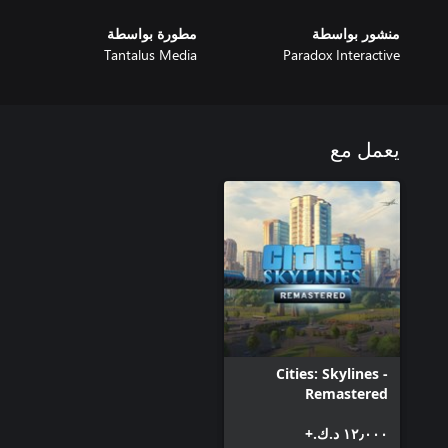
منشور بواسطة
مطورة بواسطة
Tantalus Media
Paradox Interactive
يعمل مع
Cities: Skylines -
Remastered
١٢٫٠٠٠ د.ك.‏+