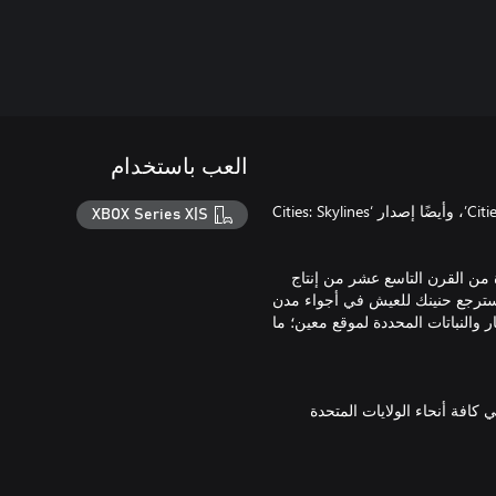
العب باستخدام
تيح لك شراء هذا المنتج تنزيل كل من ‘Cities: Skylines - Xbox One Edition’، وأيضًا إصدار ‘Cities: Skylines
XBOX Series X|S
من القرن التاسع عشر من إنتاج
Seas لمسة أنيقة لمدينتك. استرجع حنينك للعيش في أجواء مدن
ر والنباتات المحددة لموقع معين؛ ما
 كافة أنحاء الولايات المتحدة