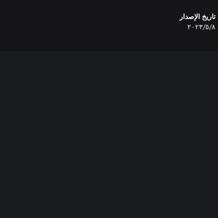
تاريخ الإصدار
٨‏/٥‏/٢٠٢٣