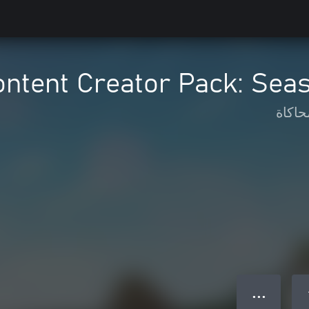
Content Creator Pack: Sea
حاكاة
● ● ●