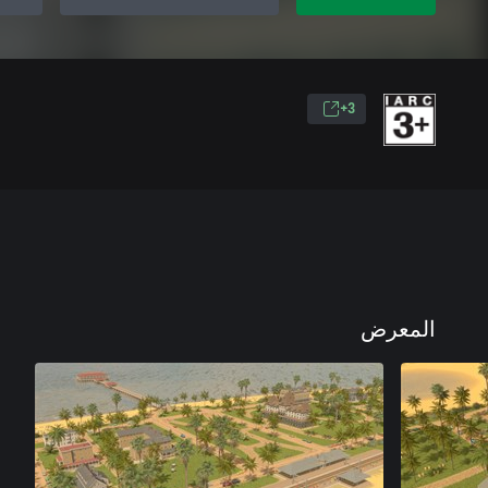
3+
المعرض