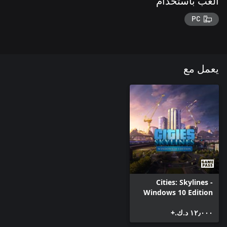
العب باستخدام
PC
يعمل مع
Cities: Skylines -
Windows 10 Edition
١٢٫٠٠٠ د.ك.‏+