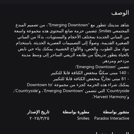
الوصف
شاهد مدينتك تتطور مع “Emerging Downtown”، من تصميم المبدع
المجتمعي Smilies. تتضمن حزمة صانع المحتوى هذه مجموعة واسعة
من المباني الجديدة بمختلف الأحجام والمستويات، بدءًا من المباني
الصغيرة القديمة، وصولًا إلى التصميمات العصرية الحديثة. باستخدام
مواد مثل الطوب، والجص، والألواح الخشبية، يمكنك بناء حي نابض
بالحياة يتطور تدريجيًّا من طابعه الريفي الساحر إلى وسط مدينة
يمكنك شراء هذه الحزمة كجزء من مجموعة ‘Downtown to
Countryside’ التي تتضمن ‘Emerging Downtown’، و‘Countryside’،
و‘Harvest Harmony’.
منشور بواسطة
مطورة بواسطة
تاريخ الإصدار
Paradox Interactive
Smilies
٢٥‏/٣‏/٢٠٢٥