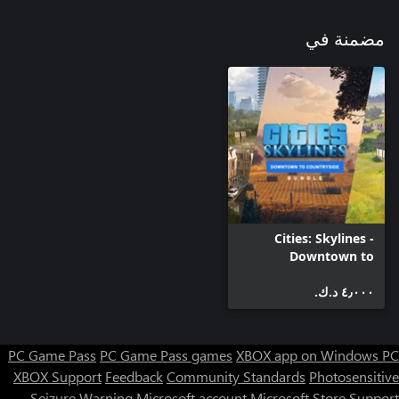
مضمنة في
Cities: Skylines -
Downtown to
Countryside Bundle
٤٫٠٠٠ د.ك.‏
PC Game Pass
PC Game Pass games
XBOX app on Windows PC
XBOX Support
Feedback
Community Standards
Photosensitive
Seizure Warning
Microsoft account
Microsoft Store Support