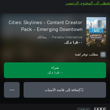
تخطي إلى المحتوى الرئيسي
Cities: Skylines - Content Creator
Pack - Emerging Downtown
Paradox Interactive
•
محاكاة
١٫٨٠٠ د.ك.‏
يتطلب توفر لعبة
شراء
١٫٨٠٠ د.ك.‏
إضافة إلى قائمة الأمنيات
● ● ●