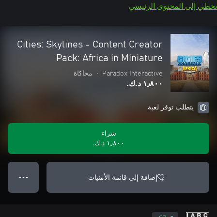
تخطي إلى المحتوى الرئيسي
Cities: Skylines - Content Creator
Pack: Africa in Miniature
Paradox Interactive
•
محاكاة
١٫٨٠٠ د.ك.‏
يتطلب توفر لعبة
شراء
١٫٨٠٠ د.ك.‏
إضافة إلى قائمة الأمنيات
● ● ●