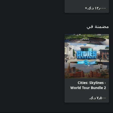
١٢٫٠٠٠ د.ك.‏+
مضمنة في
Cities: Skylines -
World Tour Bundle 2
٧٫٥٠٠ د.ك.‏