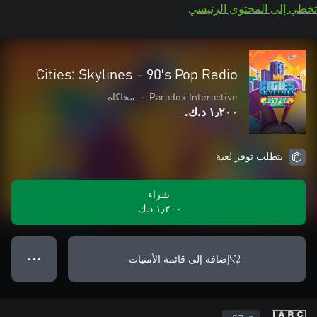
تخطي إلى المحتوى الرئيسي
Cities: Skylines - 90's Pop Radio
Paradox Interactive
•
محاكاة
١٫٢٠٠ د.ك.‏
يتطلب توفر لعبة
شراء
١٫٢٠٠ د.ك.‏
إضافة إلى قائمة الأمنيات
● ● ●