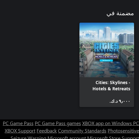
مضمنة في
Cities: Skylines -
Hotels & Retreats
Bundle
٩٫٠٠٠ د.ك.‏
PC Game Pass
PC Game Pass games
XBOX app on Windows PC
XBOX Support
Feedback
Community Standards
Photosensitive
Seizure Warning
Microsoft account
Microsoft Store Support