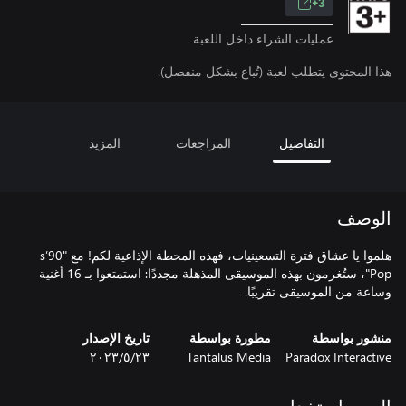
3+
عمليات الشراء داخل اللعبة
هذا المحتوى يتطلب لعبة (تُباع بشكل منفصل).
التفاصيل
المراجعات
المزيد
الوصف
هلموا يا عشاق فترة التسعينيات، فهذه المحطة الإذاعية لكم! مع "90’s
Pop"، ستُغرمون بهذه الموسيقى المذهلة مجددًا: استمتعوا بـ 16 أغنية
وساعة من الموسيقى تقريبًا.
منشور بواسطة
مطورة بواسطة
تاريخ الإصدار
Paradox Interactive
Tantalus Media
٢٣‏/٥‏/٢٠٢٣