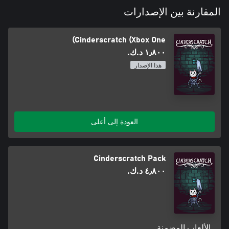
المقارنة بين الإصدارات
Cinderscratch (Xbox One)
١٫٨٠٠ د.ك.‏
هذا الإصدار
العودة إلى أعلى
Cinderscratch Pack
٤٫٨٠٠ د.ك.‏
الألعاب المضمنة