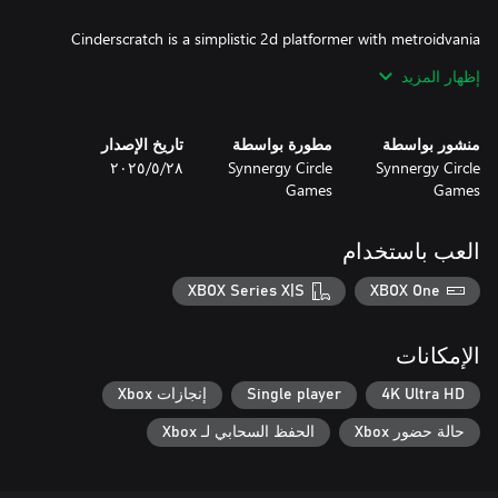
Cinderscratch is a simplistic 2d platformer with metroidvania
elements and retro graphics. The player must venture into the
إظهار المزيد
abandoned castle of Cinderscratch and kindle all the sacred
bonfires. Once all of them are lit the curse can be dispelled once
and for all, but of course the castle in infested with undead and
منشور بواسطة
مطورة بواسطة
تاريخ الإصدار
monsters blocking the way to the bonfires. Not only that, the
Synnergy Circle
Synnergy Circle
٢٨‏/٥‏/٢٠٢٥
player must face bosses, elite monsters far stronger than normal
Games
Games
enemies, to progress on the exploration.
العب باستخدام
XBOX Series X|S
XBOX One
الإمكانات
4K Ultra HD
Single player
إنجازات Xbox
حالة حضور Xbox
الحفظ السحابي لـ Xbox