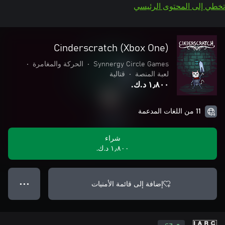
تخطي إلى المحتوى الرئيسي
Cinderscratch (Xbox One)
Synnergy Circle Games
•
الحركة والمغامرة
•
لعبة المنصة
•
قتالية
١٫٨٠٠ د.ك.‏
11 من اللغات المدعمة
شراء
١٫٨٠٠ د.ك.‏
إضافة إلى قائمة الأمنيات
● ● ●