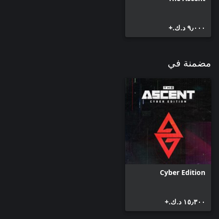
٩٫٠٠٠ د.ك.‏+
مضمنة في
Cyber Edition
١٥٫٣٠٠ د.ك.‏+