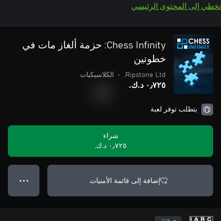
تخطي إلى المحتوى الرئيسي
Chess Infinity: حزمة ألغاز مات في
خطوتين
Ripstone Ltd.
•
الكلاسيكيات
٠٫٧٢٥ د.ك.‏
يتطلب توفر لعبة
شراء
٠٫٧٢٥ د.ك.‏
إضافة إلى قائمة الأمنيات
● ● ●