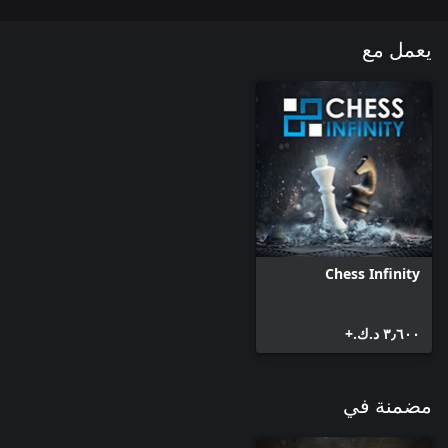
يعمل مع
Chess Infinity
٣٫٦٠٠ د.ك.‏+
مضمنة في