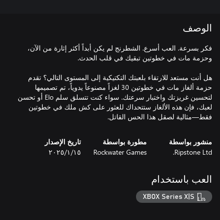
الوصف
فكر بسرعة. العب أسرع. الشطرنج لم يكن أبداً أكثر إثارة من الآن،
هل أنت مستعد للارتقاء بلعبتك التكتيكية إلى المستوى التالي؟ تقدم
حزمة ألغاز مات في خطوتين 30 لغزاً مصنوعاً يدوياً، تم تصميمها
لتحسين غريزتك واختبار سرعتك. سواء كنت تتسلق سلم Elo أو تحسن
لعبك، فإن هذه الألغاز ستتحداك للعثور على كش ملك في خطوتين
فقط—مثالية لصقل هذا الحس القاتل.
منشور بواسطة
مطورة بواسطة
تاريخ الإصدار
Ripstone Ltd.
Rockwater Games
١٥‏/١‏/٢٠٢٥
العب باستخدام
XBOX Series X|S