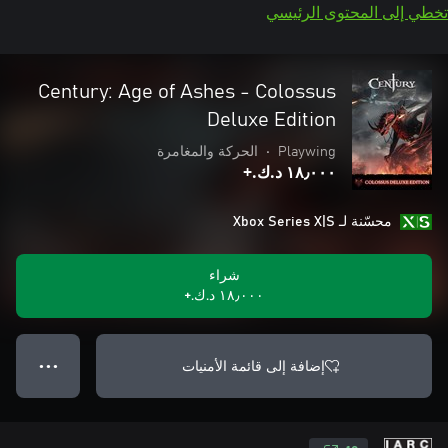
تخطي إلى المحتوى الرئيسي
Century: Age of Ashes - Colossus
Deluxe Edition
Playwing
•
الحركة والمغامرة
١٨٫٠٠٠ د.ك.‏+
محسّنة لـ Xbox Series X|S
شراء
١٨٫٠٠٠ د.ك.‏+
إضافة إلى قائمة الأمنيات
● ● ●