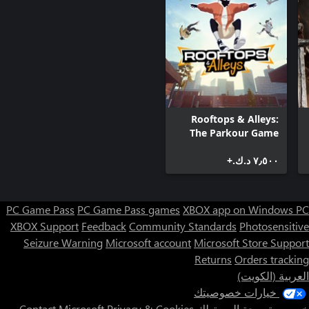
Rooftops & Alleys:
The Parkour Game
٧٫٥٠٠ د.ك.‏+
PC Game Pass
PC Game Pass games
XBOX app on Windows PC
XBOX Support
Feedback
Community Standards
Photosensitive
Seizure Warning
Microsoft account
Microsoft Store Support
Returns
Orders tracking
العربية (الكويت)
خيارات خصوصيتك
خصوصية صحة المستهلك
Privacy & Cookies
Contact Microsoft