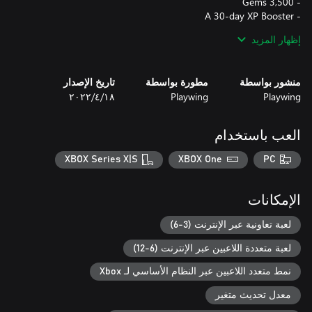
إظهار المزيد
- 3 Legendary Backgrounds
منشور بواسطة
مطورة بواسطة
تاريخ الإصدار
Playwing
Playwing
١٨‏/٤‏/٢٠٢٢
العب باستخدام
XBOX Series X|S
XBOX One
PC
الإمكانات
لعبة تعاونية عبر الإنترنت (3-6)
لعبة متعددة اللاعبين عبر الإنترنت (6-12)
نمط متعدد اللاعبين عبر النظام الأساسي لـ Xbox
معدل تحديث متغير