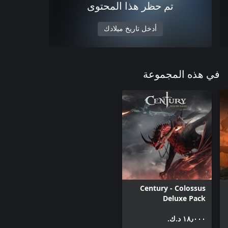
تم حظر هذا المحتوى
أدخل تاريخ ميلادك
في هذه المجموعة
Century - Colossus
Deluxe Pack
١٨٫٠٠٠ د.ك.‏