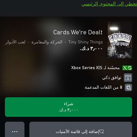
تخطي إلى المحتوى الرئيسي
Cards We're Dealt
Tiny Shiny Things
•
الحركة والمغامرة
•
لعب الأدوار
٣٫٠٠٠ د.ك.‏
محسّنة لـ Xbox Series X|S
توافق ذكي
8 من اللغات المدعمة
شراء
٣٫٠٠٠ د.ك.‏
إضافة إلى قائمة الأمنيات
● ● ●