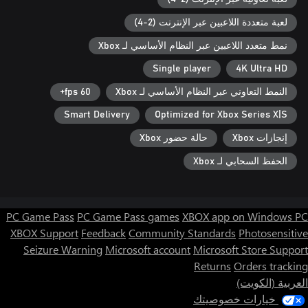
لعبة متعددة اللاعبين عبر الإنترنت (2-4)
نمط متعدد اللاعبين عبر النظام الأساسي لـ Xbox
Single player
4K Ultra HD
النمط التعاوني عبر النظام الأساسي لـ Xbox
60 fps+
Smart Delivery
Optimized for Xbox Series X|S
إنجازات Xbox
حالة حضور Xbox
الحفظ السحابي لـ Xbox
PC Game Pass
PC Game Pass games
XBOX app on Windows PC
XBOX Support
Feedback
Community Standards
Photosensitive
Seizure Warning
Microsoft account
Microsoft Store Support
Returns
Orders tracking
العربية (الكويت)
خيارات خصوصيتك