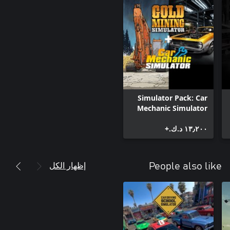
Simulator Pack: Car
Mechanic Simulator
and Gold Mining
١٣٫٢٠٠ د.ك.‏+
Simulator (DOUBLE
BUNDLE)
إظهار الكل
People also like