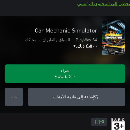
تخطي إلى المحتوى الرئيسي
Car Mechanic Simulator
PlayWay SA
•
السباق والطيران
•
محاكاة
٤٫٥٠٠ د.ك.‏+
شراء
٤٫٥٠٠ د.ك.‏+
إضافة إلى قائمة الأمنيات
● ● ●
3+